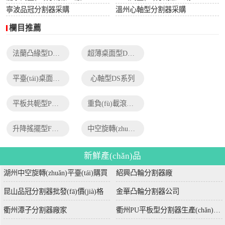
寧波品冠分割器采購
溫州心軸型分割器采購
欄目推薦
法蘭凸緣型DF系列
超薄桌面型DA系列
平臺(tái)桌面型DT系列
心軸型DS系列
平板共軛型PU系列
重負(fù)載滾柱YT系列
升降搖擺型FH系列
中空旋轉(zhuǎn)平臺(tái)TH系列
新鮮產(chǎn)品
湖州中空旋轉(zhuǎn)平臺(tái)購買
紹興凸輪分割器廠
昆山品冠分割器批發(fā)價(jià)格
金華凸輪分割器公司
衢州潭子分割器廠家
衢州PU平板型分割器生產(chǎn)廠家