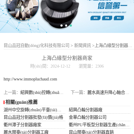
列
中空旋轉(zhuǎn)
平臺(tái)TH系列
昆山品冠自動(dòng)化科技有限公司
>
新聞資訊
>上海凸緣型分割器商家
上海凸緣型分割器商家
時(shí)間：2024-12-12
瀏覽量：2306
http://www.immopluchaud.com
上一篇：
紹興數(shù)控轉(zhuǎn)臺(tái)第四軸廠家
下一篇：
麗水高速升降心軸合并型分割器進(jìn)貨
相關(guān)推薦
湖州中空旋轉(zhuǎn)平臺(tái)購買
紹興凸輪分割器廠
昆山品冠分割器批發(fā)價(jià)格
金華凸輪分割器公司
衢州潭子分割器廠家
衢州PU平板型分割器生產(chǎn)廠家
麗水閩臺(tái)分割器工廠
昆山閩臺(tái)分割器直銷