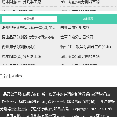
麗水閩臺(tái)分割器工廠
昆山閩臺(tái)分割器直銷
寧波品冠分割器采購
溫州心軸型分割器采購
新鮮信息
編輯推薦
湖州中空旋轉(zhuǎn)平臺(tái)購買
紹興凸輪分割器廠
昆山品冠分割器批發(fā)價(jià)格
金華凸輪分割器公司
衢州潭子分割器廠家
衢州PU平板型分割器生產(chǎn)廠家
麗水閩臺(tái)分割器工廠
昆山閩臺(tái)分割器直銷
寧波品冠分割器采購
溫州心軸型分割器采購
品冠公司發(fā)展方向：將一如既往的在精密制造行業(yè)精耕細(xì)
作、持續(xù)創(chuàng)新、踏踏實(shí)實(shí)、 專注做好
分割器，打造成行業(yè)知名品牌。 Copyright ?2021-2021
昆山
品冠自動(dòng)化科技有限公司
www.immopluchaud.com
蘇ICP備